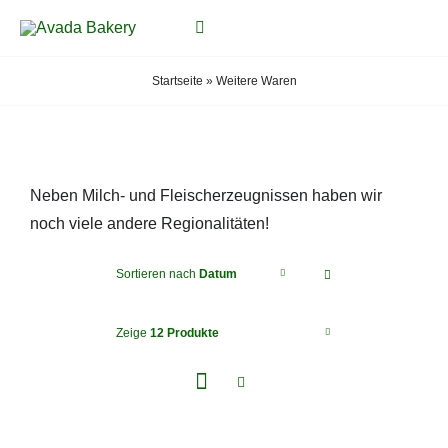
Zum
Toggle
Inhalt
Navigation
springen
Startseite
»
Weitere Waren
START
PRODUKTE
Neben Milch- und Fleischerzeugnissen haben wir
ÜBER UNS
noch viele andere Regionalitäten!
EVENTS
Sortieren nach
Datum
GALERIE
Zeige
12 Produkte
STANDORTE
KONTAKT