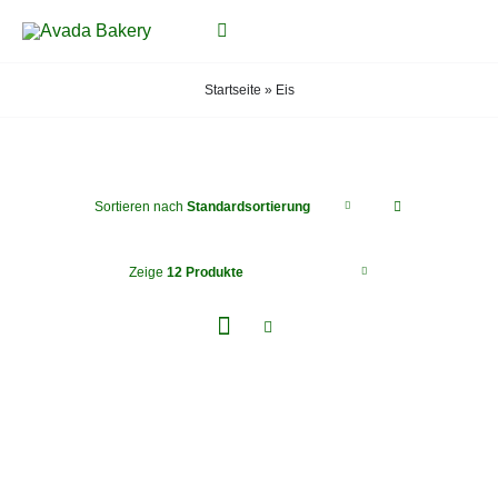
Zum
Toggle
Inhalt
Navigation
springen
Startseite
»
Eis
START
PRODUKTE
Sortieren nach
Standardsortierung
ÜBER UNS
Zeige
12 Produkte
EVENTS
GALERIE
STANDORTE
KONTAKT