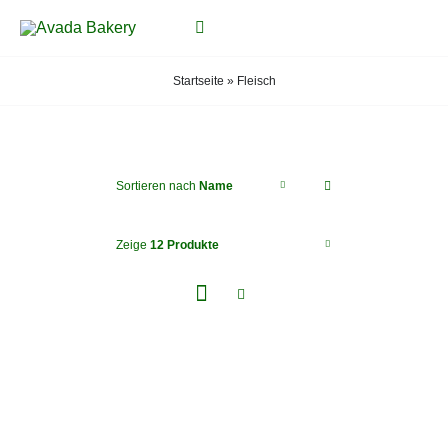
Zum
Toggle
Inhalt
Navigation
springen
Startseite
»
Fleisch
START
PRODUKTE
Sortieren nach
Name
ÜBER UNS
Zeige
12 Produkte
EVENTS
GALERIE
STANDORTE
KONTAKT