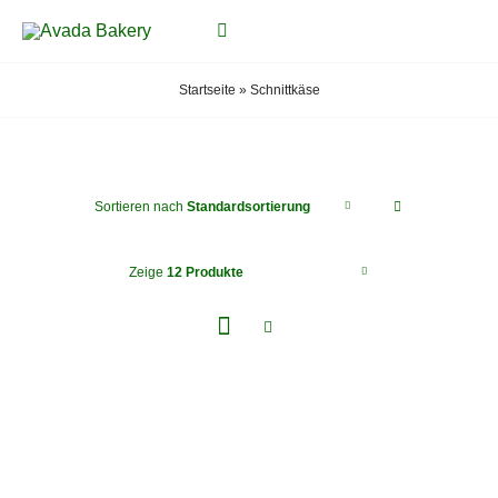
Zum
Toggle
Inhalt
Navigation
springen
Startseite
»
Schnittkäse
START
PRODUKTE
Sortieren nach
Standardsortierung
ÜBER UNS
Zeige
12 Produkte
EVENTS
GALERIE
STANDORTE
KONTAKT