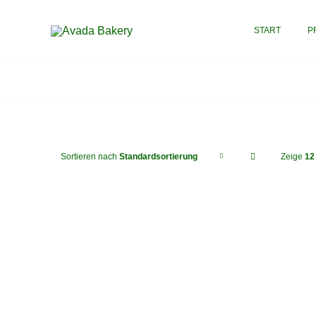
Zum
Inhalt
START
P
springen
Sortieren nach
Standardsortierung
Zeige
12